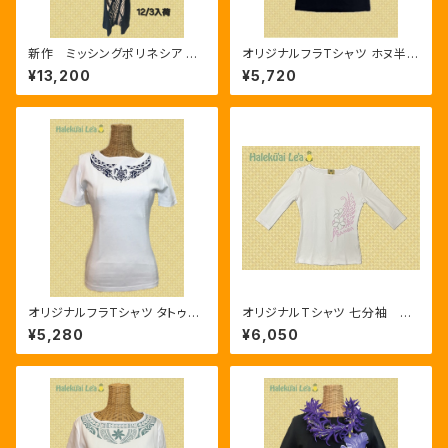
新作 ミッシングポリネシア PB
オリジナルフラTシャツ ホヌ半袖
37 タパ
Ｔシャツ ブラック/ゴールド
¥13,200
¥5,720
オリジナルフラTシャツ タトゥー
オリジナルTシャツ 七分袖 サ
半袖Ｔシャツ ホワイト/ネイビー
モア ホワイト／ピンク
¥5,280
¥6,050
人気商品ハワイアン