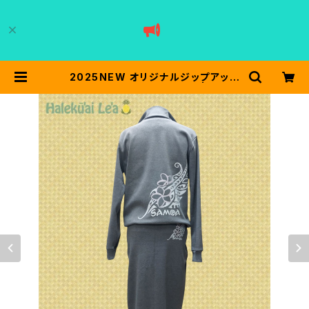
2025NEW オリジナルジップアップ
パーカー SAMOA／グレー | halek
uailea ハレクーアイレア