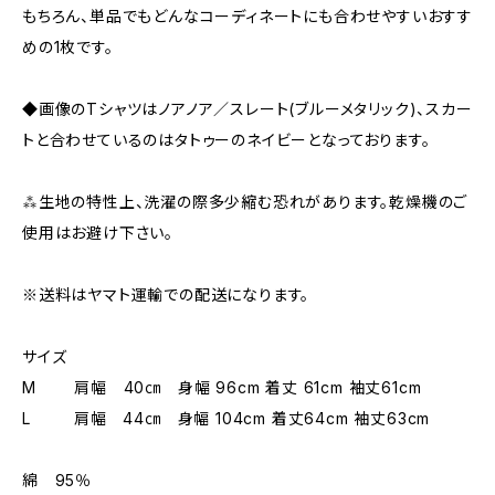
もちろん、単品でもどんなコーディネートにも合わせやすいおすす
めの1枚です。
◆画像のTシャツはノアノア／スレート(ブルーメタリック)、スカー
トと合わせているのはタトゥーのネイビーとなっております。
⁂生地の特性上、洗濯の際多少縮む恐れがあります。乾燥機のご
使用はお避け下さい。
※送料はヤマト運輸での配送になります。
サイズ
M 肩幅 40㎝ 身幅 96cm 着丈 61cm 袖丈61cm
L 肩幅 44㎝ 身幅 104cm 着丈64cm 袖丈63cm
綿 95％