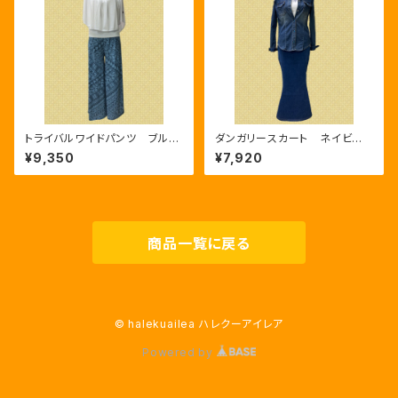
トライバルワイドパンツ ブル
ダンガリースカート ネイビー
ー/グレー
／Aloha
¥9,350
¥7,920
商品一覧に戻る
© halekuailea ハレクーアイレア
Powered by