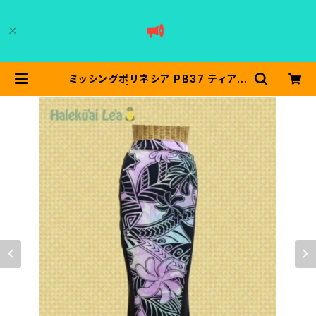
ミッシングポリネシア PB37 ティアレ
／パープル | halekuailea ハレクー
アイレア