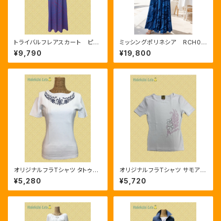
トライバルフレアスカート ピン
ミッシングポリネシア RCH03
ク/ブルー
3 ブルー
¥9,790
¥19,800
オリジナルフラTシャツ タトゥー
オリジナルフラTシャツ サモア半
半袖Ｔシャツ ホワイト/ネイビー
袖Ｔシャツ ホワイト/ピンク
¥5,280
¥5,720
人気商品ハワイアン