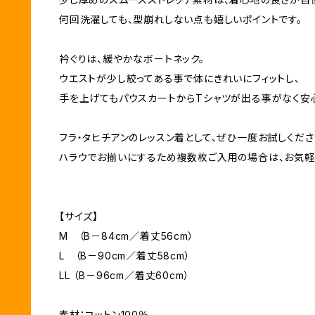
何回洗濯しても、型崩れしない点も嬉しいポイントです。
衿ぐりは、緩やかなボートネック。
ウエストが少し絞ってある事で体にきれいにフィットし、
手を上げてもパウスカートからTシャツが出る事がなく安
フラ・タヒチアンのレッスン着として、ぜひ一度お試しくださ
ハラウでお揃いにするため複数枚ご入用の場合は、お気軽
【サイズ】
M （B－84cm／着丈56cm）
L （B－90cm／着丈58cm）
LL （B－96cm／着丈60cm）
素材：コットン100％