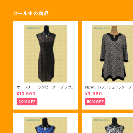
セール中の商品
オードリー ワンピース ブラウ
NEW レフアチュニック ブ
ン/ブラック
¥10,560
¥3,960
20%OFF
50%OFF