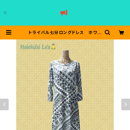
トライバル七分ロングドレス ホワイ
ト/グレー | halekuailea ハレクー
アイレア