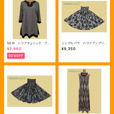
NEW レフアチュニック ブラ
シングルパウ ハワイアンプリン
ック
ト
¥3,960
¥9,350
50%OFF