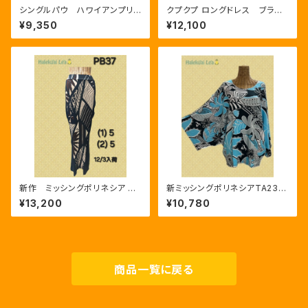
シングルパウ ハワイアンプリン
クプクプ ロングドレス ブラッ
ト
ク/ベージュ
¥9,350
¥12,100
新作 ミッシングポリネシア PB
新ミッシングポリネシアTA23
37 タパ
モモンガ ジュンコブルー
¥13,200
¥10,780
商品一覧に戻る